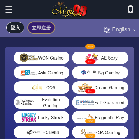
☰
×
登入
立即注册
English
老
体
真
彩
精
VIP
虎
New
育
人
斗
赛
票
彩
加
机
贵
博
娱
鸡
马
乐
优
盟
游
宾
WON Casino
AE Sexy
彩
乐
透
惠
戏
Hot
Asia Gaming
Big Gaming
银
CQ9
Dream Gaming
行
Hot
Evolution
Fair Guaranted
商
Gaming
城
Lucky Streak
Pragmatic Play
New
-
RCB988
SA Gaming
New