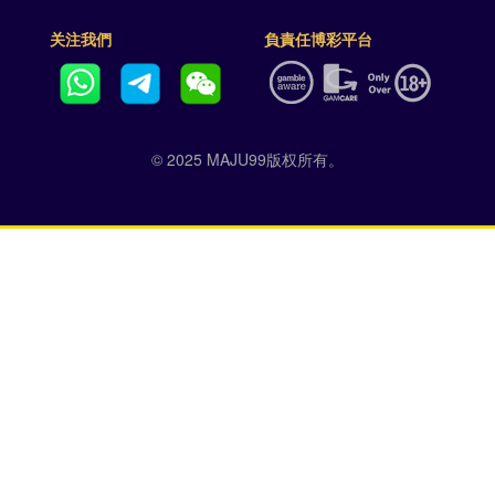
关注我們
負責任博彩平台
© 2025 MAJU99版权所有。