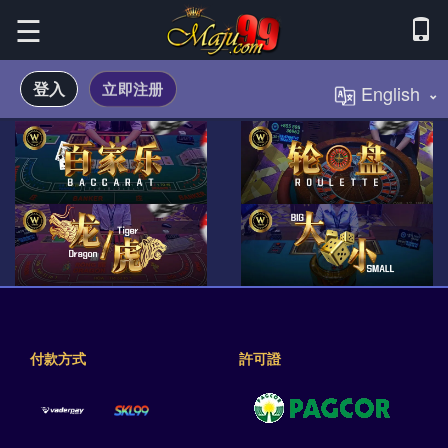
☰
×
登入
立即注册
English
老
体
真
彩
精
VIP
虎
育
人
斗
赛
票
彩
加
机
贵
博
娱
鸡
马
乐
优
盟
游
宾
彩
乐
透
惠
戏
银
行
商
付款方式
許可證
城
-