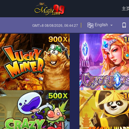
主
English
GMT+8
08/08/2026, 06:44:29