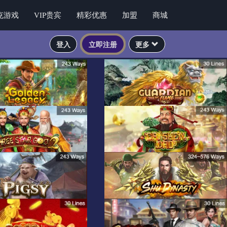
克游戏
VIP贵宾
精彩优惠
加盟
商城
登入
更多
立即注册