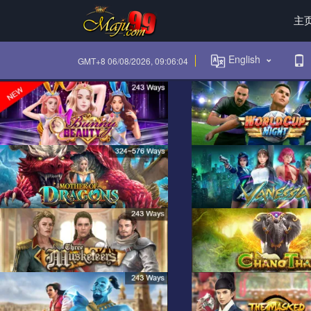
主
English
GMT+8
06/08/2026, 09:06:04