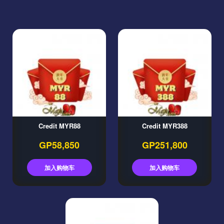
Credit MYR88
Credit MYR388
GP58,850
GP251,800
加入购物车
加入购物车