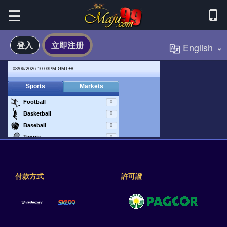
☰
×
登入
立即注册
English
老
体
真
彩
精
VIP
虎
育
人
斗
赛
票
彩
加
机
贵
博
娱
鸡
马
乐
优
盟
游
宾
彩
乐
透
惠
戏
银
行
商
付款方式
許可證
城
-